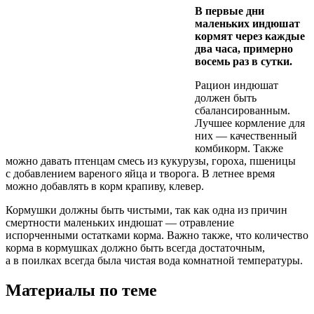
В первые дни
маленьких индюшат
кормят через каждые
два часа, примерно
восемь раз в сутки.
Рацион индюшат
должен быть
сбалансированным.
Лучшее кормление для
них — качественный
комбикорм. Также
можно давать птенцам смесь из кукурузы, гороха, пшеницы
с добавлением вареного яйца и творога. В летнее время
можно добавлять в корм крапиву, клевер.
Кормушки должны быть чистыми, так как одна из причин
смертности маленьких индюшат — отравление
испорченными остатками корма. Важно также, что количество
корма в кормушках должно быть всегда достаточным,
а в поилках всегда была чистая вода комнатной температуры.
Материалы по теме