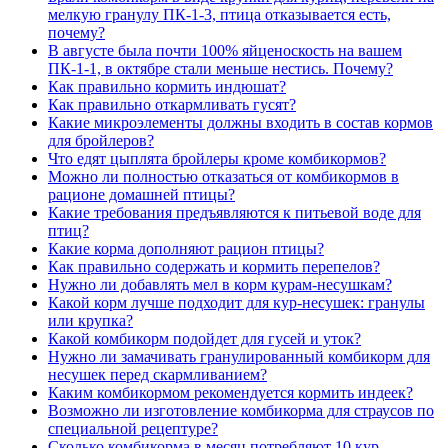
мелкую гранулу ПК-1-3, птица отказывается есть,
почему?
В августе была почти 100% яйценоскость на вашем
ПК-1-1, в октябре стали меньше нестись. Почему?
Как правильно кормить индюшат?
Как правильно откармливать гусят?
Какие микроэлементы должны входить в состав кормов
для бройлеров?
Что едят цыплята бройлеры кроме комбикормов?
Можно ли полностью отказаться от комбикормов в
рационе домашней птицы?
Какие требования предъявляются к питьевой воде для
птиц?
Какие корма дополняют рацион птицы?
Как правильно содержать и кормить перепелов?
Нужно ли добавлять мел в корм курам-несушкам?
Какой корм лучше подходит для кур-несушек: гранулы
или крупка?
Какой комбикорм подойдет для гусей и уток?
Нужно ли замачивать гранулированный комбикорм для
несушек перед скармливанием?
Каким комбикормом рекомендуется кормить индеек?
Возможно ли изготовление комбикорма для страусов по
специальной рецептуре?
Сколько комбикорма в месяц потребляют 10 кур–