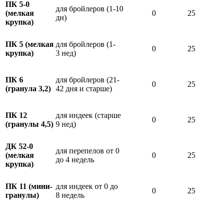
ПК 5-0
для бройлеров
(1-10
(мелкая
0
25
дн
)
крупка)
ПК 5 (мелкая
для бройлеров
(1-
0
25
крупка)
3
нед)
ПК 6
для бройлеров (21-
0
25
(гранула 3,2)
42 дня и старше)
ПК 12
для индеек (старше
0
25
(гранулы 4,5)
9 нед)
ДК 52-0
для перепелов от 0
(мелкая
0
25
до 4 недель
крупка)
ПК 11 (мини-
для индеек от 0 до
0
25
гранулы)
8 недель