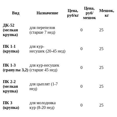
Цена,
Цена,
Мешок,
Вид
Назначение
руб/
руб/кг
кг
мешок
ДК-52
для перепелов
(мелкая
0
25
(старше 7 нед)
крупка)
ПК 1-1
для кур-
0
25
(крупка)
несушек
(
20-45 нед)
ПК 1-3
для кур-несушек
0
25
(гранулы 3,2)
(старше 45 нед)
ПК 2-2
для цыплят (1-7
(мелкая
0
25
нед)
крупка)
ПК 3
для молодняка
0
25
(крупка)
кур
(8-20 нед)